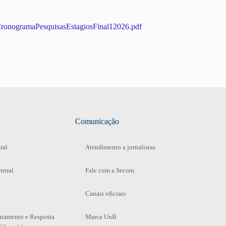
ICronogramaPesquisasEstagiosFinal12026.pdf
Comunicação
ral
Atendimento a jornalistas
ntral
Fale com a Secom
Canais oficiais
atamento e Resposta
Marca UnB