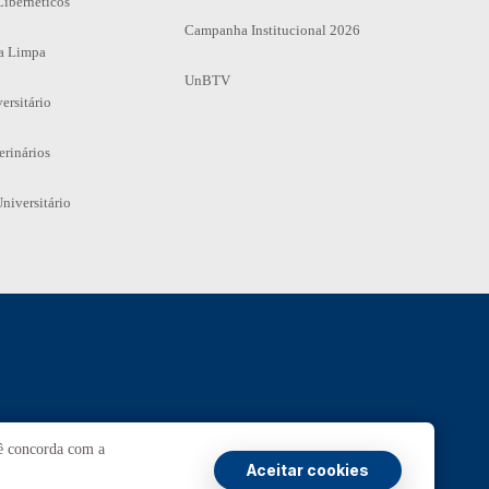
Cibernéticos
Campanha Institucional 2026
a Limpa
UnBTV
ersitário
erinários
niversitário
Ouvidoria
UnB
cê concorda com a
Aceitar cookies
Transparência e Prestação de Contas