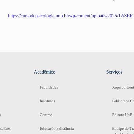
https://cursodepsicologia.unb.br/wp-content/uploads/2025/12/SE
Acadêmico
Serviços
Faculdades
Arquivo Cent
Institutos
Biblioteca Ce
s
Centros
Editora UnB
selhos
Educação a distância
Equipe de Tr