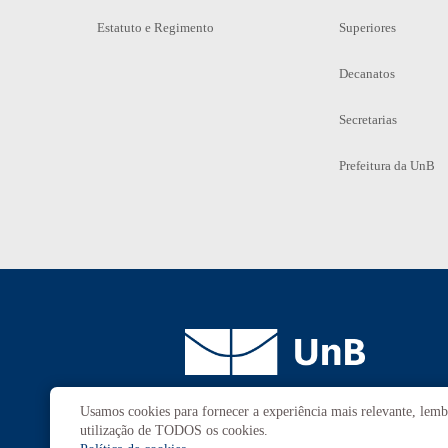
Estatuto e Regimento
Superiores
Decanatos
Secretarias
Prefeitura da UnB
Usamos cookies para fornecer a experiência mais relevante, lembr
Campus
Universitário Darcy Ribeiro
utilização de TODOS os cookies.
Brasília-DF | CEP 70910-900