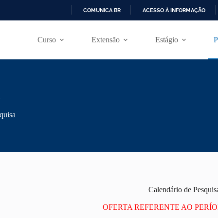
COMUNICA BR
ACESSO À INFORMAÇÃO
I
R
Curso
Extensão
Estágio
P
P
A
R
A
O
C
O
a
N
T
quisa
E
Ú
D
O
Calendário de Pesquis
OFERTA REFERENTE AO PERÍOD